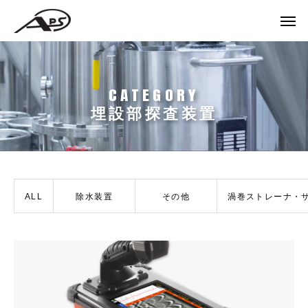
埋設部探査装置
ALL
除水装置
その他
渦巻ストレーナ・